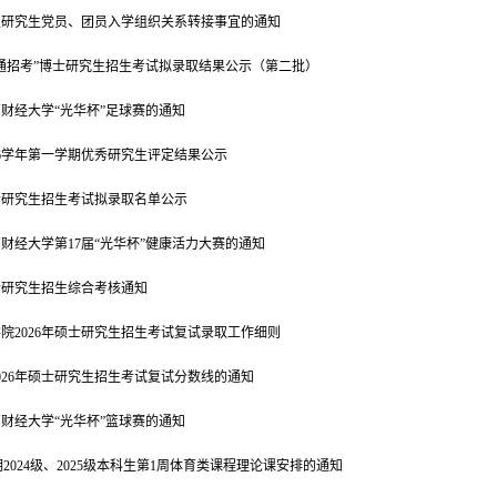
6级研究生党员、团员入学组织关系转接事宜的通知
“普通招考”博士研究生招生考试拟录取结果公示（第二批）
南财经大学“光华杯”足球赛的通知
026学年第一学期优秀研究生评定结果公示
硕士研究生招生考试拟录取名单公示
南财经大学第17届“光华杯”健康活力大赛的通知
博士研究生招生综合考核通知
院2026年硕士研究生招生考试复试录取工作细则
026年硕士研究生招生考试复试分数线的通知
南财经大学“光华杯”篮球赛的通知
-2学期2024级、2025级本科生第1周体育类课程理论课安排的通知