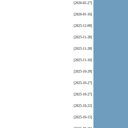
[2026-02-27]
[2026-01-16]
[2025-12-09]
[2025-11-28]
[2025-11-28]
[2025-11-10]
[2025-10-29]
[2025-10-27]
[2025-10-27]
[2025-10-22]
[2025-10-15]