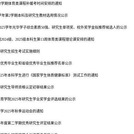
026-2学期体育类课程补缓考时间安排的通知
026学年第2学期本科及研究生教材选用情况公示
-2025学年光华学子综合素质50强、研究生单项奖、校外奖学金拟推荐候选人的公示
-1学期2024级、2025级本科生第13周体育类课程理论课安排的通知
博士研究生招生考试实施细则
校级优秀毕业生和省级优秀毕业生拟推荐名单公示
025年本科学生进行《国家学生体质健康标准》 测试工作的通知
博士研究生导师资格认定初审结果公示
育学院2025年研究生学业奖学金评选结果的公示
学2025年秋季运动会的通知
025年度第二学期优秀研究生评定结果公示