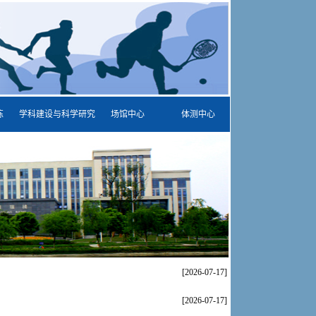
练
学科建设与科学研究
场馆中心
体测中心
[2026-07-17]
[2026-07-17]