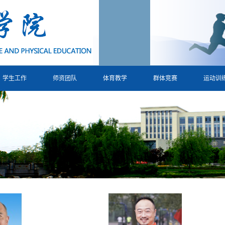
学生工作
师资团队
体育教学
群体竞赛
运动训