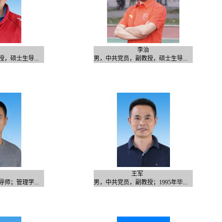
涛
李治
，硕士生导...
男，中共党员，副教授，硕士生导...
广
王军
师；管理学...
男，中共党员，副教授；1995年毕...