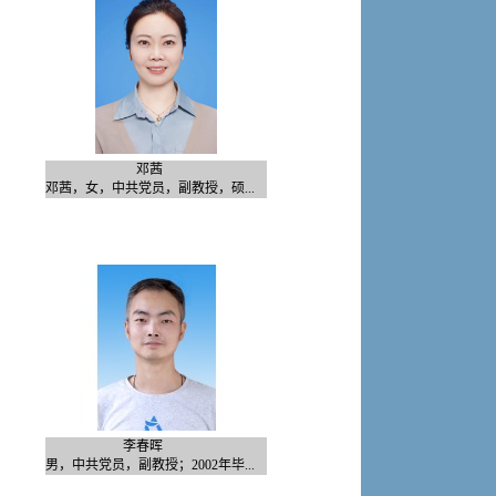
邓茜
邓茜，女，中共党员，副教授，硕...
李春晖
男，中共党员，副教授；2002年毕...