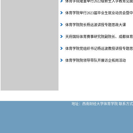
体育学院隆重举行2022级新生入学教育
体育学院举行2023届毕业生就业动员会
体育学院院长杨远波讲授专题思政大课
天府国际体育赛事研究院副院长、成都体
体育学院党组织书记杨远波教授讲授专题
体育学院院领导带队开展访企拓岗活动
地址：西南财经大学体育学院 联系方式：028-870