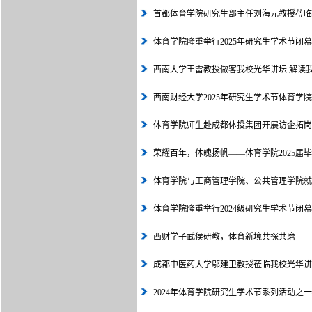
首都体育学院研究生部主任刘海元教授莅临
体育学院隆重举行2025年研究生学术节闭
西南大学王雷教授做客我校光华讲坛 解读
西南财经大学2025年研究生学术节体育学
体育学院师生赴成都体投集团开展访企拓岗
荣耀百年，体魄扬帆——体育学院2025届
体育学院与工商管理学院、公共管理学院就
体育学院隆重举行2024级研究生学术节闭
西财学子武侯研教，体育新境共探共磨
成都中医药大学邬建卫教授莅临我校光华讲
2024年体育学院研究生学术节系列活动之